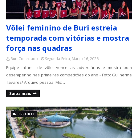
Vôlei feminino de Buri estreia
temporada com vitórias e mostra
força nas quadras
Buri Conectado
Segunda-Feira, Março 16, 2026
Equipe infantil de vôlei vence as adversárias e mostra bom
desempenho nas primeiras competições do ano - Foto: Guilherme
Tavares/ Arquivo pessoal Mic…
Saiba mais
ESPORTE