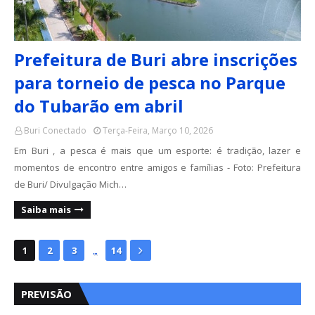
Prefeitura de Buri abre inscrições
para torneio de pesca no Parque
do Tubarão em abril
Buri Conectado
Terça-Feira, Março 10, 2026
Em Buri , a pesca é mais que um esporte: é tradição, lazer e
momentos de encontro entre amigos e famílias - Foto: Prefeitura
de Buri/ Divulgação Mich…
Saiba mais
...
1
2
3
14
PREVISÃO