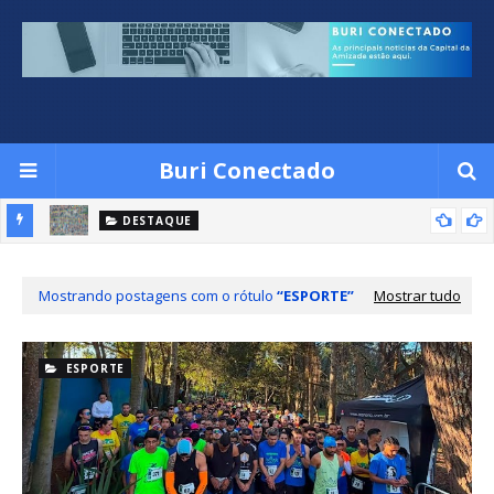
Buri Conectado
DESTAQUE
rdim
Centro e Além Linha terão bloqueios temporários para a 1ª
Corrida e Caminhada de São Roque, padroeiro de Buri
Mostrando postagens com o rótulo
ESPORTE
Mostrar tudo
ESPORTE